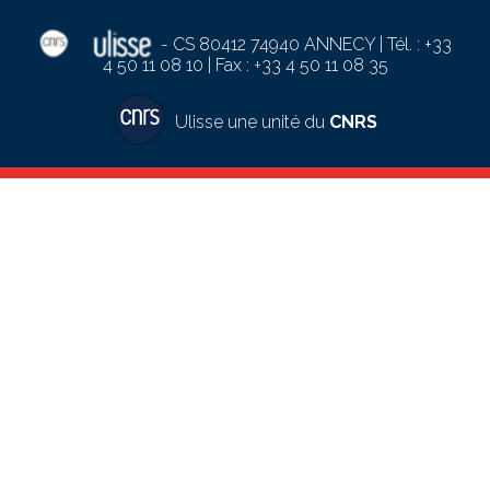
-
CS 80412 74940 ANNECY | Tél. : +33
4 50 11 08 10 | Fax : +33 4 50 11 08 35
Ulisse une unité du
CNRS