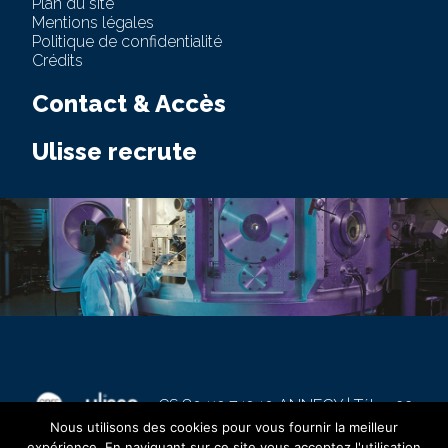
Plan du site
Mentions légales
Politique de confidentialité
Crédits
Contact & Accès
Ulisse recrute
-
CS 80412 74940 ANNECY | Tél. : +33
4 50 11 08 10 | Fax : +33 4 50 11 08 35
Nous utilisons des cookies pour vous fournir la meilleur
expérience. En naviguant sur ce site vous acceptez l'utilisation