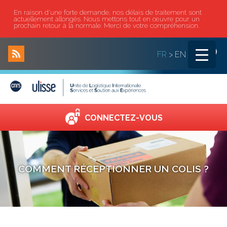
En raison d'une forte demande, nos délais de traitement sont
actuellement allongés. Nous mettons tout en œuvre pour un
prochain retour à la normale. Merci de votre compréhension.
|
FR
>
EN
CONNECTEZ-VOUS
COMMENT RÉCEPTIONNER UN COLIS ?