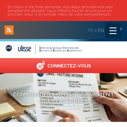
En raison d'une forte demande, nos délais de traitement sont
actuellement allongés. Nous mettons tout en œuvre pour un
prochain retour à la normale. Merci de votre compréhension.
|
FR
>
EN
CONNECTEZ-VOUS
COMMANDES À ULISSE ET PAIEMENT
DES FACTURES