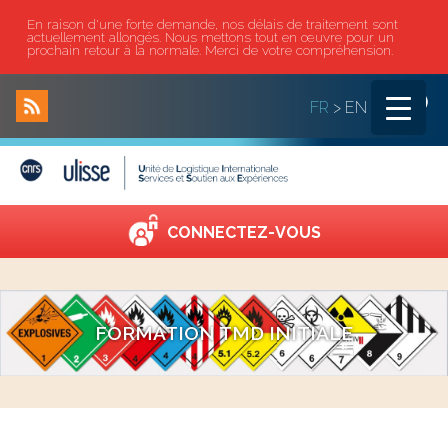
En raison d'une forte demande, nos délais de traitement sont
actuellement allongés. Nous mettons tout en œuvre pour un
prochain retour à la normale. Merci de votre compréhension.
|
FR
>
EN
CONNECTEZ-VOUS
FORMATION TMD INITIALE